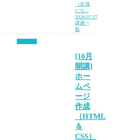
（定員
にな...
2026.07.27
講座一
覧
講座一覧
[10月
開講]
ホー
ムペ
ージ
作成
（HTML
＆
CSS）