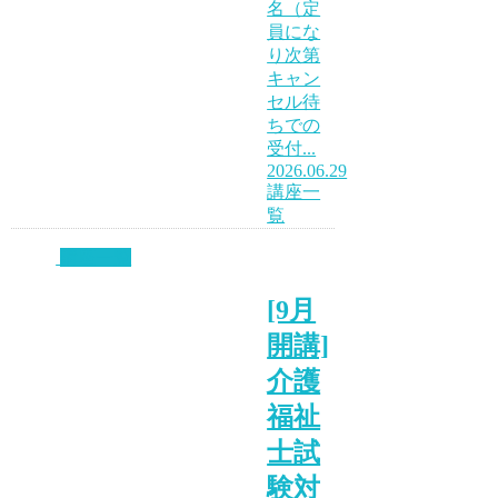
名（定
員にな
り次第
キャン
セル待
ちでの
受付...
2026.06.29
講座一
覧
講座一覧
[9月
開講]
介護
福祉
士試
験対