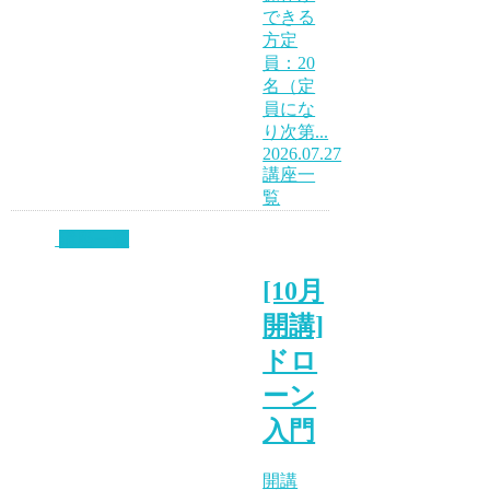
できる
方定
員：20
名（定
員にな
り次第...
2026.07.27
講座一
覧
講座一覧
[10月
開講]
ドロ
ーン
入門
開講