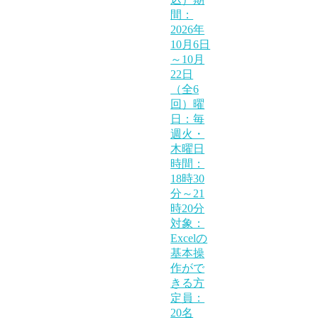
間：
2026年
10月6日
～10月
22日
（全6
回）曜
日：毎
週火・
木曜日
時間：
18時30
分～21
時20分
対象：
Excelの
基本操
作がで
きる方
定員：
20名