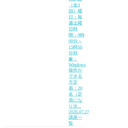
（全3
回）曜
日：毎
週土曜
日時
間：9時
00分～
15時50
分対
象：
Windows
操作が
できる
方定
員：20
名（定
員にな
り次...
2026.07.27
講座一
覧