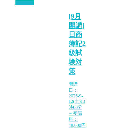
講座一覧
[9月
開講]
日商
簿記2
級試
験対
策
開講
日：
2026-9-
12(土)13
時00分
～受講
料：
48,000円