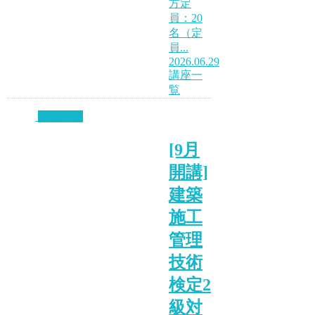
方定
員：20
名（定
員...
2026.06.29
講座一
覧
講座一覧
[9月
開講]
建築
施工
管理
技術
検定2
級対