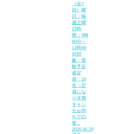
（全7
回）曜
日：毎
週土曜
日時
間：9時
00分～
12時00
分対
象：受
験予定
者定
員：20
名（定
員にな
り次第
キャン
セル待
ちでの
受...
2026.06.29