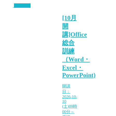
講座一覧
[10月
開
講]Office
総合
訓練
（Word・
Excel・
PowerPoint)
開講
日：
2026-10-
10
(土)09時
00分～