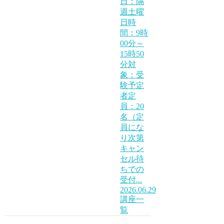
日：隔
週土曜
日時
間：9時
00分～
15時50
分対
象：受
験予定
者定
員：20
名（定
員にな
り次第
キャン
セル待
ちでの
受付...
2026.06.29
講座一
覧