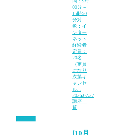
間：9時
00分～
15時50
分対
象：イ
ンター
ネット
経験者
定員：
20名
（定員
になり
次第キ
ャンセ
ル...
2026.07.27
講座一
覧
講座一覧
[10月