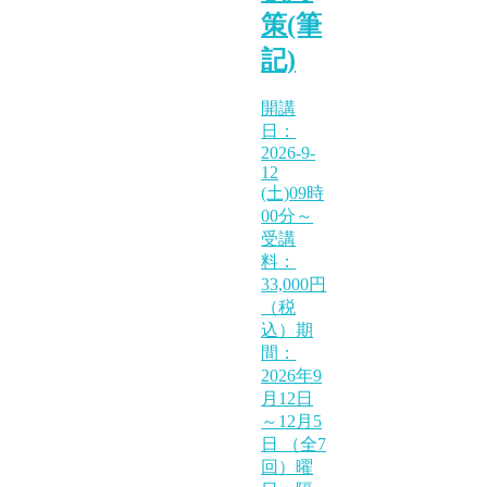
策(筆
記)
開講
日：
2026-9-
12
(土)09時
00分～
受講
料：
33,000円
（税
込）期
間：
2026年9
月12日
～12月5
日 （全7
回）曜