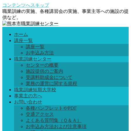
コンテンツへスキップ
職業訓練の実施、各種講習会の実施、事業主等への施設の提
供など。
ホーム
講座一覧
講座一覧
お申込み方法
職業訓練センター
センターの概要
施設提供のご案内
受講料助成金について
業務の運営に関する規程
職業訓練短期大学校
事業主の方へ
お問い合わせ
各種パンフレットやPDF
交通アクセス
よくある質問集（Ｑ＆Ａ）
お申込み方法および注意事項