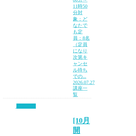
11時50
分対
象：ど
なたで
も定
員：8名
（定員
になり
次第キ
ャンセ
ル待ち
での...
2026.07.27
講座一
覧
講座一覧
[10月
開