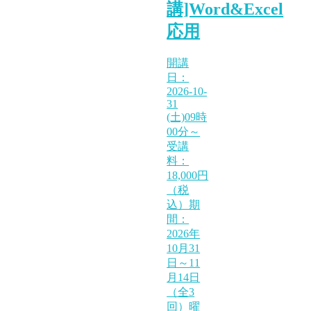
講]Word&Excel
応用
開講
日：
2026-10-
31
(土)09時
00分～
受講
料：
18,000円
（税
込）期
間：
2026年
10月31
日～11
月14日
（全3
回）曜