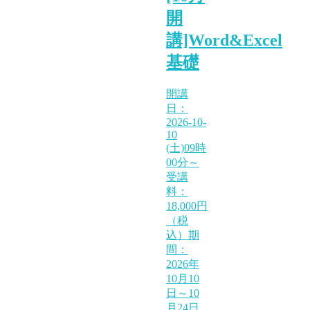
開
講]Word&Excel
基礎
開講
日：
2026-10-
10
(土)09時
00分～
受講
料：
18,000円
（税
込）期
間：
2026年
10月10
日～10
月24日