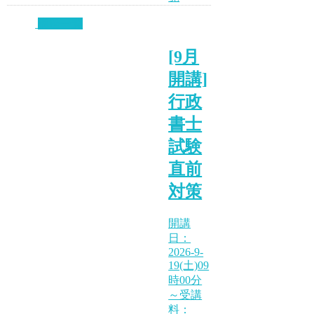
講座一覧
[9月
開講]
行政
書士
試験
直前
対策
開講
日：
2026-9-
19(土)09
時00分
～受講
料：