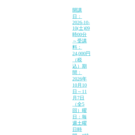
開講
日：
2026-10-
10(土)09
時00分
～受講
料：
24,000円
（税
込）期
間：
2026年
10月10
日～11
月7日
（全5
回）曜
日：毎
週土曜
日時