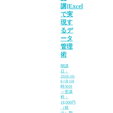
講]Excel
で実
現す
るデ
ータ
管理
術
開講
日：
2026-10-
6 (火)18
時30分
～受講
料：
18,000円
（税
込）期