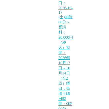
日：
2026-10-
17
(土)09時
00分～
受講
料：
20,000円
（税
込）期
間：
2026年
10月17
日～10
月24日
（全2
回）曜
日：毎
週土曜
日時
間：9時
00分～