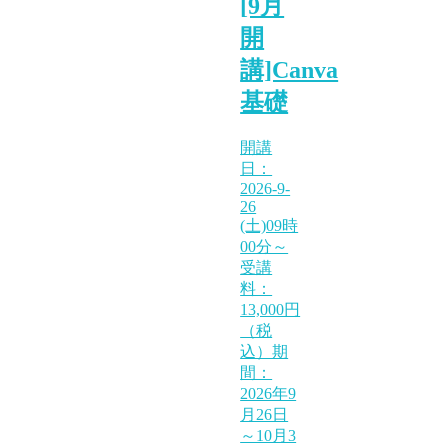
[9月
開
講]Canva
基礎
開講
日：
2026-9-
26
(土)09時
00分～
受講
料：
13,000円
（税
込）期
間：
2026年9
月26日
～10月3