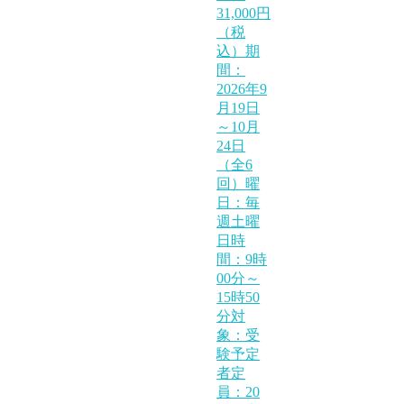
31,000円
（税
込）期
間：
2026年9
月19日
～10月
24日
（全6
回）曜
日：毎
週土曜
日時
間：9時
00分～
15時50
分対
象：受
験予定
者定
員：20