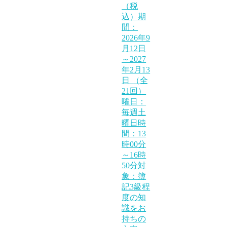
（税
込）期
間：
2026年9
月12日
～2027
年2月13
日 （全
21回）
曜日：
毎週土
曜日時
間：13
時00分
～16時
50分対
象：簿
記3級程
度の知
識をお
持ちの