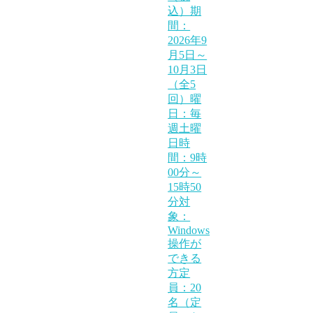
込）期
間：
2026年9
月5日～
10月3日
（全5
回）曜
日：毎
週土曜
日時
間：9時
00分～
15時50
分対
象：
Windows
操作が
できる
方定
員：20
名（定