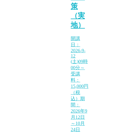
策
（実
地）
開講
日：
2026-9-
12
(土)09時
00分～
受講
料：
15,000円
（税
込）期
間：
2026年9
月12日
～10月
24日