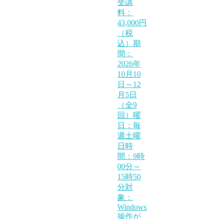
受講
料：
43,000円
（税
込）期
間：
2026年
10月10
日～12
月5日
（全9
回）曜
日：毎
週土曜
日時
間：9時
00分～
15時50
分対
象：
Windows
操作が