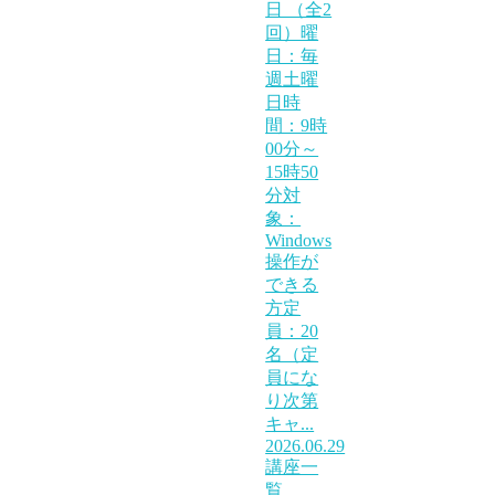
日 （全2
回）曜
日：毎
週土曜
日時
間：9時
00分～
15時50
分対
象：
Windows
操作が
できる
方定
員：20
名（定
員にな
り次第
キャ...
2026.06.29
講座一
覧